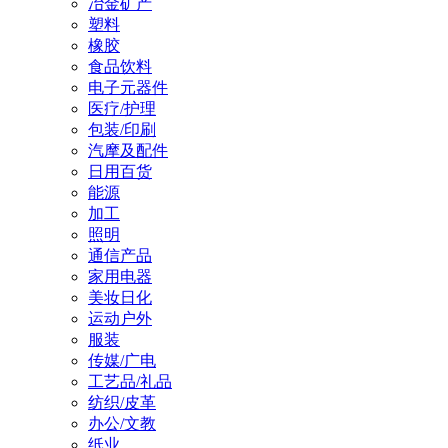
冶金矿产
塑料
橡胶
食品饮料
电子元器件
医疗/护理
包装/印刷
汽摩及配件
日用百货
能源
加工
照明
通信产品
家用电器
美妆日化
运动户外
服装
传媒/广电
工艺品/礼品
纺织/皮革
办公/文教
纸业