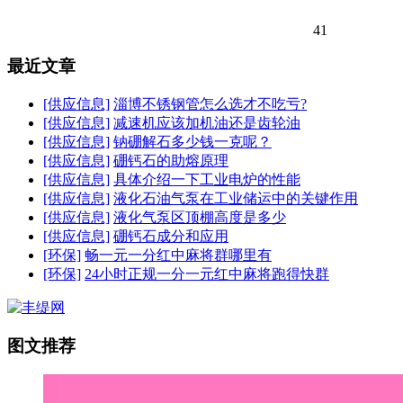
41
最近文章
[供应信息]
淄博不锈钢管怎么选才不吃亏?
[供应信息]
减速机应该加机油还是齿轮油
[供应信息]
钠硼解石多少钱一克呢？
[供应信息]
硼钙石的助熔原理
[供应信息]
具体介绍一下工业电炉的性能
[供应信息]
液化石油气泵在工业储运中的关键作用
[供应信息]
液化气泵区顶棚高度是多少
[供应信息]
硼钙石成分和应用
[环保]
畅一元一分红中麻将群哪里有
[环保]
24小时正规一分一元红中麻将跑得快群
图文推荐