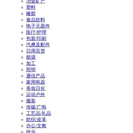
冶金矿产
塑料
橡胶
食品饮料
电子元器件
医疗/护理
包装/印刷
汽摩及配件
日用百货
能源
加工
照明
通信产品
家用电器
美妆日化
运动户外
服装
传媒/广电
工艺品/礼品
纺织/皮革
办公/文教
纸业