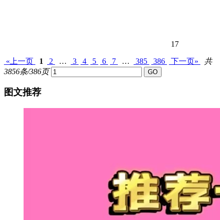
17
«上一页
1
2
…
3
4
5
6
7
…
385
386
下一页»
共
3856条/386页
图文推荐