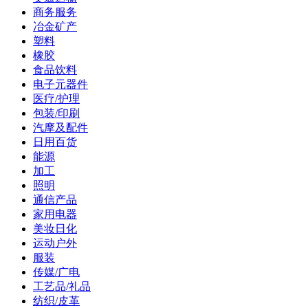
商务服务
冶金矿产
塑料
橡胶
食品饮料
电子元器件
医疗/护理
包装/印刷
汽摩及配件
日用百货
能源
加工
照明
通信产品
家用电器
美妆日化
运动户外
服装
传媒/广电
工艺品/礼品
纺织/皮革