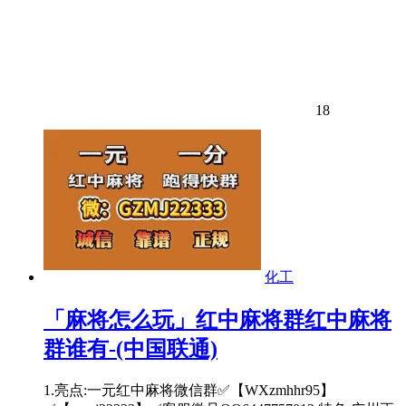
18
化工
「麻将怎么玩」红中麻将群红中麻将
群谁有-(中国联通)
1.亮点:一元红中麻将微信群✅【WXzmhhr95】