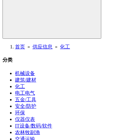
首页
»
供应信息
»
化工
分类
机械设备
建筑/建材
化工
电工电气
五金/工具
安全/防护
环保
仪器仪表
IT设备/数码/软件
农林牧副渔
交通运输