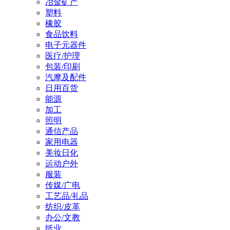
冶金矿产
塑料
橡胶
食品饮料
电子元器件
医疗/护理
包装/印刷
汽摩及配件
日用百货
能源
加工
照明
通信产品
家用电器
美妆日化
运动户外
服装
传媒/广电
工艺品/礼品
纺织/皮革
办公/文教
纸业