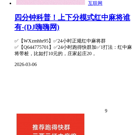
互联网
四分钟科普！上下分模式红中麻将谁
有-(DJ嗨嗨网)
✅【WXzmhhr95】✅24小时正规红中麻将群
✅【Q644775701】✅24小时跑得快群加✅1打法：红中麻
将带桩，比如打10元的，庄家起庄20，
2026-03-06
9