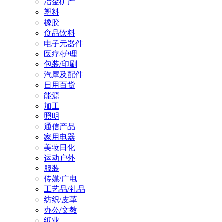
冶金矿产
塑料
橡胶
食品饮料
电子元器件
医疗/护理
包装/印刷
汽摩及配件
日用百货
能源
加工
照明
通信产品
家用电器
美妆日化
运动户外
服装
传媒/广电
工艺品/礼品
纺织/皮革
办公/文教
纸业