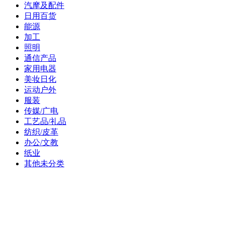
汽摩及配件
日用百货
能源
加工
照明
通信产品
家用电器
美妆日化
运动户外
服装
传媒/广电
工艺品/礼品
纺织/皮革
办公/文教
纸业
其他未分类