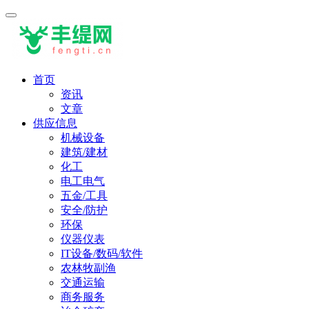
首页
资讯
文章
供应信息
机械设备
建筑/建材
化工
电工电气
五金/工具
安全/防护
环保
仪器仪表
IT设备/数码/软件
农林牧副渔
交通运输
商务服务