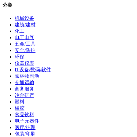
分类
机械设备
建筑/建材
化工
电工电气
五金/工具
安全/防护
环保
仪器仪表
IT设备/数码/软件
农林牧副渔
交通运输
商务服务
冶金矿产
塑料
橡胶
食品饮料
电子元器件
医疗/护理
包装/印刷