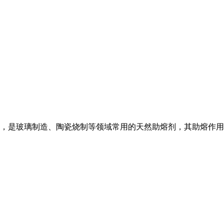
₃·H₂O，是玻璃制造、陶瓷烧制等领域常用的天然助熔剂，其助