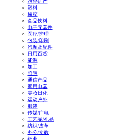
冶金矿产
塑料
橡胶
食品饮料
电子元器件
医疗/护理
包装/印刷
汽摩及配件
日用百货
能源
加工
照明
通信产品
家用电器
美妆日化
运动户外
服装
传媒/广电
工艺品/礼品
纺织/皮革
办公/文教
纸业