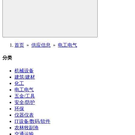
首页
»
供应信息
»
电工电气
分类
机械设备
建筑/建材
化工
电工电气
五金/工具
安全/防护
环保
仪器仪表
IT设备/数码/软件
农林牧副渔
交通运输