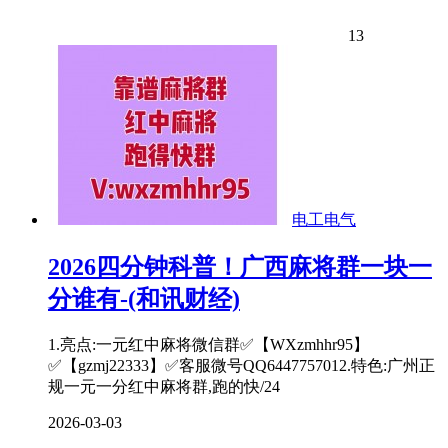
13
电工电气
2026四分钟科普！广西麻将群一块一
分谁有-(和讯财经)
1.亮点:一元红中麻将微信群✅【WXzmhhr95】
✅【gzmj22333】✅客服微号QQ6447757012.特色:广州正
规一元一分红中麻将群,跑的快/24
2026-03-03