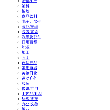
冶金矿产
塑料
橡胶
食品饮料
电子元器件
医疗/护理
包装/印刷
汽摩及配件
日用百货
能源
加工
照明
通信产品
家用电器
美妆日化
运动户外
服装
传媒/广电
工艺品/礼品
纺织/皮革
办公/文教
纸业