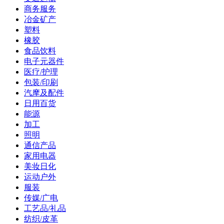
商务服务
冶金矿产
塑料
橡胶
食品饮料
电子元器件
医疗/护理
包装/印刷
汽摩及配件
日用百货
能源
加工
照明
通信产品
家用电器
美妆日化
运动户外
服装
传媒/广电
工艺品/礼品
纺织/皮革