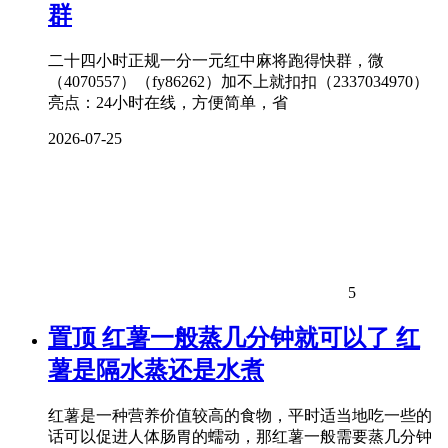
群
二十四小时正规一分一元红中麻将跑得快群，微
（4070557）（fy86262）加不上就扣扣（2337034970）
亮点：24小时在线，方便简单，省
2026-07-25
5
置顶
红薯一般蒸几分钟就可以了 红
薯是隔水蒸还是水煮
红薯是一种营养价值较高的食物，平时适当地吃一些的
话可以促进人体肠胃的蠕动，那红薯一般需要蒸几分钟