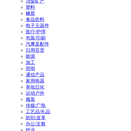
冶金矿产
塑料
橡胶
食品饮料
电子元器件
医疗/护理
包装/印刷
汽摩及配件
日用百货
能源
加工
照明
通信产品
家用电器
美妆日化
运动户外
服装
传媒/广电
工艺品/礼品
纺织/皮革
办公/文教
纸业